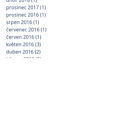
únor 2018
(1)
1 příspěvek
prosinec 2017
(1)
1 příspěvek
prosinec 2016
(1)
1 příspěvek
srpen 2016
(1)
1 příspěvek
červenec 2016
(1)
1 příspěvek
červen 2016
(1)
1 příspěvek
květen 2016
(3)
3 příspěvky
duben 2016
(2)
2 příspěvky
březen 2016
(5)
5 příspěvků
únor 2016
(2)
2 příspěvky
leden 2016
(1)
1 příspěvek
Kategorie
Operace mozku
(5)
5 příspěvků
Operace zlomenin
(11)
11 příspěvků
Operace páteře
(7)
7 příspěvků
Novinky
(1)
1 příspěvek
Dysfunkce
(2)
2 příspěvky