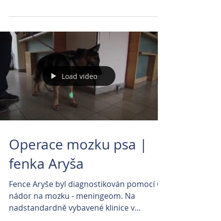
Benešem. První video...
Load video
Operace mozku psa |
fenka Aryša
Fence Aryše byl diagnostikován pomocí CT
nádor na mozku - meningeom. Na
nadstandardně vybavené klinice v
Brandýse nad Labem za spolupráce...