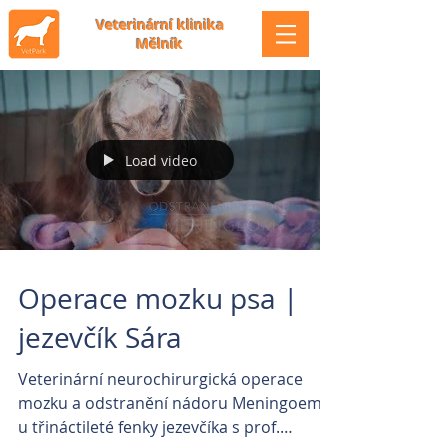
Veterinární klinika
Mělník
Load video
Operace mozku psa |
jezevčík Sára
Veterinární neurochirurgická operace
mozku a odstranění nádoru Meningoemu
u třináctileté fenky jezevčíka s prof.