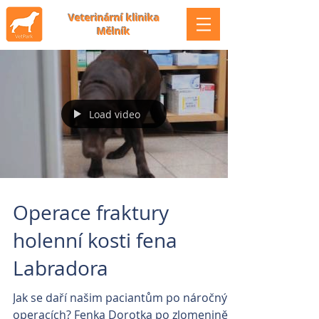
Veterinární klinika
Mělník
Load video
Operace fraktury
holenní kosti fena
Labradora
Jak se daří našim paciantům po náročných
operacích? Fenka Dorotka po zlomenině