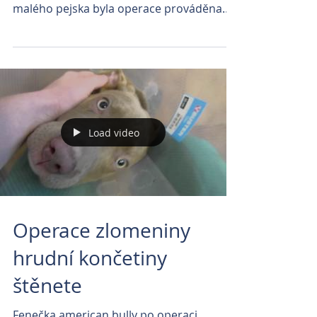
malého pejska byla operace prováděna
pod speciálním...
Load video
Operace zlomeniny
hrudní končetiny
štěnete
Fenečka american bully po operaci