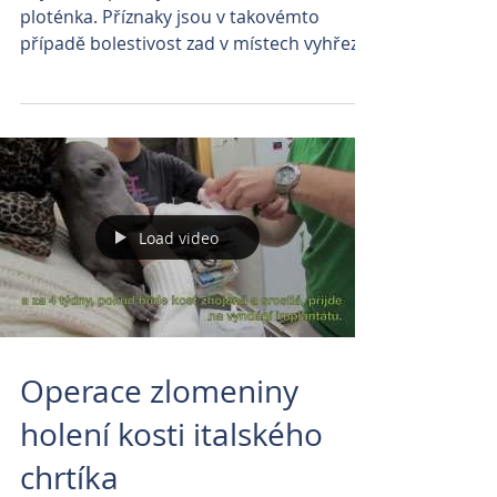
ploténka. Příznaky jsou v takovémto
případě bolestivost zad v místech vyhřezlé
ploténky, ataxie...
Load video
Operace zlomeniny
holení kosti italského
chrtíka