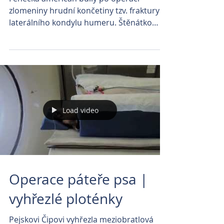
zlomeniny hrudní končetiny tzv. fraktury
laterálního kondylu humeru. Štěnátko
fenečky dovádí po operaci...
Load video
Operace páteře psa |
vyhřezlé ploténky
Pejskovi Čipovi vyhřezla meziobratlová