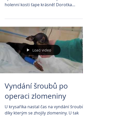
holenní kosti ťape krásně! Dorotka
prodělala náročnou...
Load video
Vyndání šroubů po
operaci zlomeniny
U krysaříka nastal čas na vyndání šroubů,
díky kterým se zhojily zlomeniny. U tak