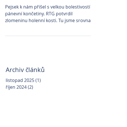
Pejsek k nám přišel s velkou bolestivostí
pánevní končetiny. RTG potvrdil
zlomeninu holenní kosti. Tu jsme srovnali
a podpořili správný...
Archiv článků
listopad 2025
(1)
1 příspěvek
říjen 2024
(2)
2 příspěvky
červenec 2024
(1)
1 příspěvek
červen 2024
(1)
1 příspěvek
duben 2024
(1)
1 příspěvek
leden 2023
(4)
4 příspěvky
březen 2022
(1)
1 příspěvek