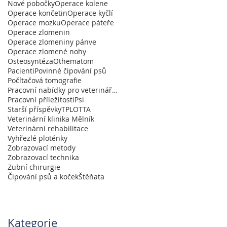
Nové pobočky
Operace kolene
Operace končetin
Operace kyčlí
Operace mozku
Operace páteře
Operace zlomenin
Operace zlomeniny pánve
Operace zlomené nohy
Osteosyntéza
Othematom
Pacienti
Povinné čipování psů
Počítačová tomografie
Pracovní nabídky pro veterináře a absolventy
Pracovní příležitosti
Psi
Starší příspěvky
TPLO
TTA
Veterinární klinika Mělník
Veterinární rehabilitace
Vyhřezlé ploténky
Zobrazovací metody
Zobrazovací technika
Zubní chirurgie
Čipování psů a koček
Štěňata
Kategorie