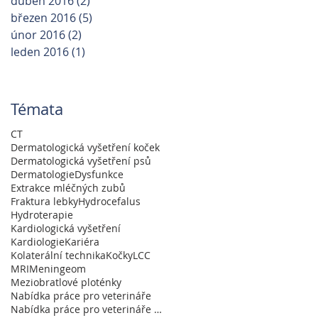
duben 2016
(2)
2 příspěvky
březen 2016
(5)
5 příspěvků
únor 2016
(2)
2 příspěvky
leden 2016
(1)
1 příspěvek
Témata
CT
Dermatologická vyšetření koček
Dermatologická vyšetření psů
Dermatologie
Dysfunkce
Extrakce mléčných zubů
Fraktura lebky
Hydrocefalus
Hydroterapie
Kardiologická vyšetření
Kardiologie
Kariéra
Kolaterální technika
Kočky
LCC
MRI
Meningeom
Meziobratlové ploténky
Nabídka práce pro veterináře
Nabídka práce pro veterináře a absolventy