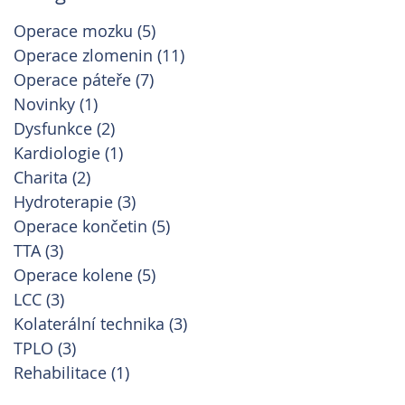
Operace mozku
(5)
5 příspěvků
Operace zlomenin
(11)
11 příspěvků
Operace páteře
(7)
7 příspěvků
Novinky
(1)
1 příspěvek
Dysfunkce
(2)
2 příspěvky
Kardiologie
(1)
1 příspěvek
Charita
(2)
2 příspěvky
Hydroterapie
(3)
3 příspěvky
Operace končetin
(5)
5 příspěvků
TTA
(3)
3 příspěvky
Operace kolene
(5)
5 příspěvků
LCC
(3)
3 příspěvky
Kolaterální technika
(3)
3 příspěvky
TPLO
(3)
3 příspěvky
Rehabilitace
(1)
1 příspěvek