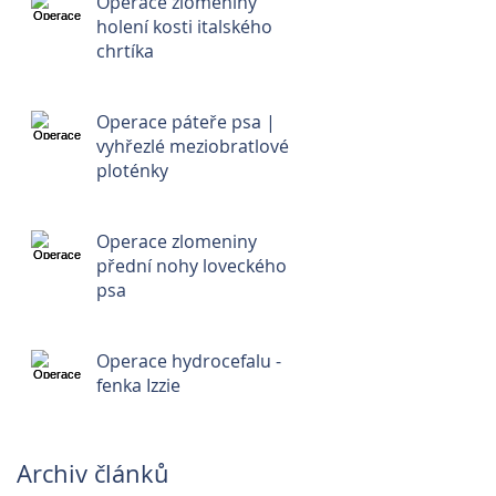
Operace zlomeniny
holení kosti italského
chrtíka
Operace páteře psa |
vyhřezlé meziobratlové
ploténky
Operace zlomeniny
přední nohy loveckého
psa
Operace hydrocefalu -
fenka Izzie
Archiv článků