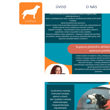
Veterinární klinika Mělník
ÚVOD
O NÁS
Veterinární klinika Mělník