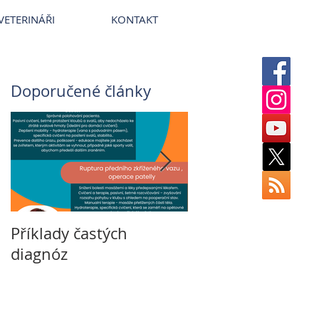
erinární nemocnice VetPark
VETERINÁŘI
KONTAKT
Doporučené články
Příklady častých
Veterinární rehabi
diagnóz