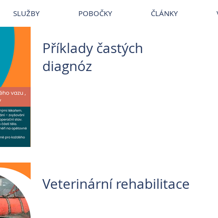
~
Veterina
~
Veterina Praha
~
Veterinární ordinace
~
Veterináři
~
Vet
SLUŽBY
POBOČKY
ČLÁNKY
Příklady častých
diagnóz
Veterinární rehabilitace