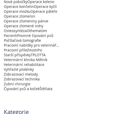
Nové pobočky
Operace kolene
Operace končetin
Operace kyčlí
Operace mozku
Operace páteře
Operace zlomenin
Operace zlomeniny pánve
Operace zlomené nohy
Osteosyntéza
Othematom
Pacienti
Povinné čipování psů
Počítačová tomografie
Pracovní nabídky pro veterináře a absolventy
Pracovní příležitosti
Psi
Starší příspěvky
TPLO
TTA
Veterinární klinika Mělník
Veterinární rehabilitace
Vyhřezlé ploténky
Zobrazovací metody
Zobrazovací technika
Zubní chirurgie
Čipování psů a koček
Štěňata
Kategorie