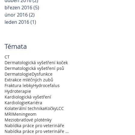
duben 2016
(2)
2 příspěvky
březen 2016
(5)
5 příspěvků
únor 2016
(2)
2 příspěvky
leden 2016
(1)
1 příspěvek
Témata
CT
Dermatologická vyšetření koček
Dermatologická vyšetření psů
Dermatologie
Dysfunkce
Extrakce mléčných zubů
Fraktura lebky
Hydrocefalus
Hydroterapie
Kardiologická vyšetření
Kardiologie
Kariéra
Kolaterální technika
Kočky
LCC
MRI
Meningeom
Meziobratlové ploténky
Nabídka práce pro veterináře
Nabídka práce pro veterináře a absolventy