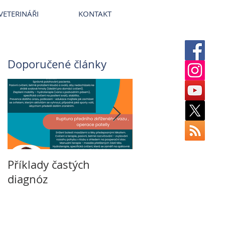
erinární nemocnice VetPark
VETERINÁŘI
KONTAKT
Doporučené články
Příklady častých
Veterinární rehabi
diagnóz