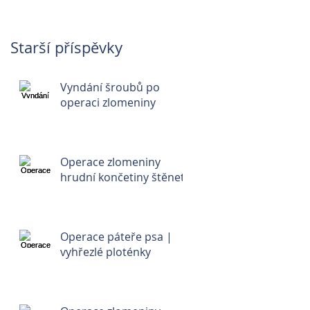
Starší příspěvky
Vyndání šroubů po
operaci zlomeniny
Operace zlomeniny
hrudní končetiny štěnete
Operace páteře psa |
vyhřezlé ploténky