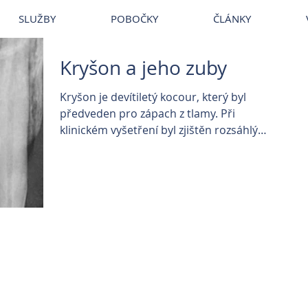
~
Veterina
~
Veterina Praha
~
Veterinární ordinace
~
Veterináři
~
Vet
SLUŽBY
POBOČKY
ČLÁNKY
Kryšon a jeho zuby
Kryšon je devítiletý kocour, který byl
předveden pro zápach z tlamy. Při
klinickém vyšetření byl zjištěn rozsáhlý
zánět dásní a kumulace zubního kamene.
Po prvotním zaléčení a předoperačním
vyšetření byl naplánován stomatologický
zákrok. Poškozené zuby byly extrahovány
a už v den zákroku majitelé pozorovali
výraznou úlevu, která u kocourka přišla.
Často se stává, že nám majitele
argumentují, že jejich mazlíček žere, tak
ho asi zuby zanesené kamenem a
krvacející dásně nemůžou