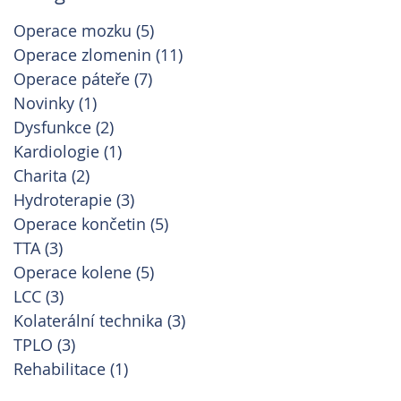
Operace mozku
(5)
5 příspěvků
Operace zlomenin
(11)
11 příspěvků
Operace páteře
(7)
7 příspěvků
Novinky
(1)
1 příspěvek
Dysfunkce
(2)
2 příspěvky
Kardiologie
(1)
1 příspěvek
Charita
(2)
2 příspěvky
Hydroterapie
(3)
3 příspěvky
Operace končetin
(5)
5 příspěvků
TTA
(3)
3 příspěvky
Operace kolene
(5)
5 příspěvků
LCC
(3)
3 příspěvky
Kolaterální technika
(3)
3 příspěvky
TPLO
(3)
3 příspěvky
Rehabilitace
(1)
1 příspěvek