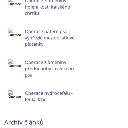
Operace zlomeniny
holení kosti italského
chrtíka
Operace páteře psa |
vyhřezlé meziobratlové
ploténky
Operace zlomeniny
přední nohy loveckého
psa
Operace hydrocefalu -
fenka Izzie
Archiv článků