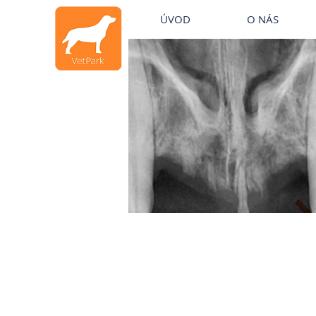
Veterinární klinika Mělník
ÚVOD
O NÁS
Veterinární klinika Mělník