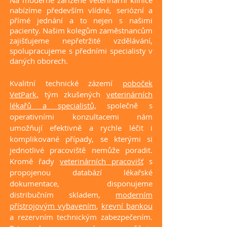
Na moderně zařízené veterinární klinice
nabízíme především vlídné, seriózní a
přímé jednání a to nejen s našimi
pacienty. Našim kolegům zaměstnancům
zajišťujeme nepřetržité vzdělávání,
spolupracujeme s předními specialisty v
daných oborech.
Kvalitní technické zázemí
poboček
VetPark,
tým zkušených
veterinárních
lékařů a specialistů,
společně s
operativními konzultacemi nám
umožňují efektivně a rychle léčit i
komplikované případy, se kterými si
jednotlivé pracoviště nemůže poradit.
Kromě řady
veterinárních pracovišť
s
propojenou databází lékařské
dokumentace, disponujeme
distribučním skladem,
moderním
přístrojovým vybavením
,
krevní bankou
a rezervním technickým zabezpečením.