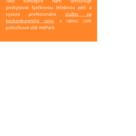
Tato koncepce nám umožňuje
poskytovat špičkovou léčebnou péči a
vysoce profesionální
služby za
bezkonkurenční ceny
, v rámci celé
pobočkové sítě VetPark.