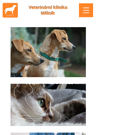
Veterinární klinika
Mělník
volejte
+420 315 622 694