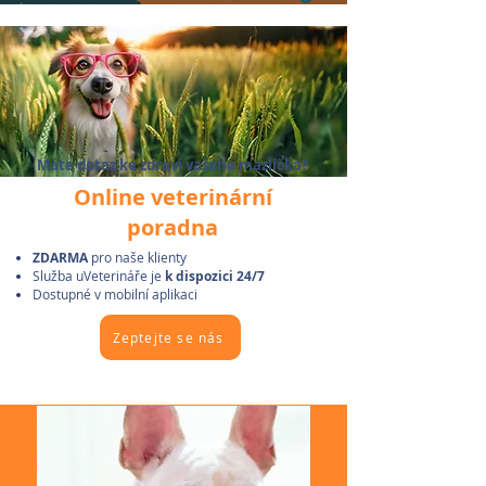
Veterinární rehabilitace
Máte dotaz ke zdraví vašeho mazlíčka?
Online veterinární
poradna
ZDARMA
pro naše klienty
Služba uVeterináře je
k dispozici 24/7
Dostupné v mobilní aplikaci
Zeptejte se nás