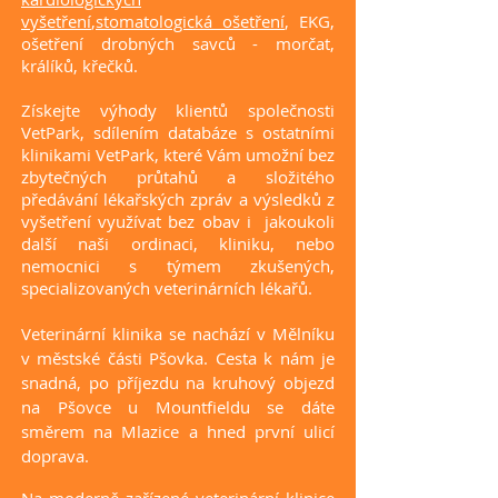
vyšetření
,
stomatologická ošetření
, EKG,
ošetření drobných savců - morčat,
králíků, křečků.
Získejte výhody klientů společnosti
VetPark
, sdílením databáze s ostatními
klinikami
VetPark
, které Vám umožní bez
zbytečných průtahů a složitého
předávání lékařských zpráv a výsledků z
vyšetření využívat bez obav i jakoukoli
další naši ordinaci, kliniku, nebo
nemocnici s týmem zkušených,
specializovaných veterinárních lékařů.
Veterinární klinika se nachází v Mělníku
v městské části Pšovka. Cesta k nám je
snadná, po příjezdu na kruhový objezd
na Pšovce u Mountfieldu se dáte
směrem na Mlazice a hned první ulicí
doprava.