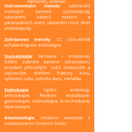
nemocnic, ordinací.
Instrumentační metody
: odstranění
močových kamenů cystoskopicky,
odstranění nádorů nosních a
paranasálních dutin, odstanění cizích těles
endoskopicky.
Zobrazovací metody
: CT, USG-včetně
echokardiograie, endoskopie.
Stomatologie
: záchovná i ortodoncie,
čištění zubního kamene ultrazvukem,
broušení přerostlých zubů hlodavcům a
zajícovcům, ošetření fraktury zubu,
vylomení zubu, zubního kazu, rovnátka.
Endoskopie
: rigidní endoskop,
arthroskopie, flexibilní endoskopie-
gastroskopie, colonoskopie, bronchoskopie,
laparoskopie.
Anesteziologie
: Inhalační anestezie s
monitorováním životních funkcí.