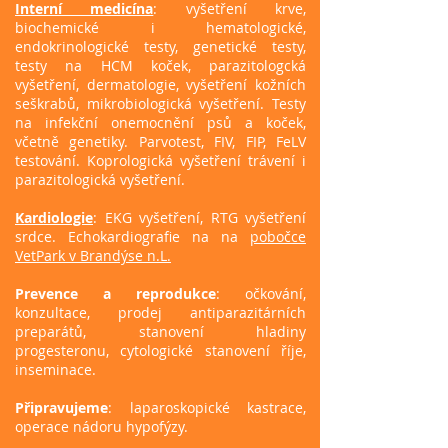
Interní medicína
: vyšetření krve,
biochemické i hematologické,
endokrinologické testy, genetické testy,
testy na HCM koček, parazitologcká
vyšetření, dermatologie, vyšetření kožních
seškrabů, mikrobiologická vyšetření. Testy
na infekční onemocnění psů a koček,
včetně genetiky. Parvotest, FIV, FIP, FeLV
testování. Koprologická vyšetření trávení i
parazitologická vyšetření.
Kardiologie
: EKG vyšetření, RTG vyšetření
srdce. Echokardiografie na na
pobočce
VetPark v Brandýse n.L
.
Prevence a reprodukce
: očkování,
konzultace, prodej antiparazitárních
preparátů, stanovení hladiny
progesteronu, cytologické stanovení říje,
inseminace.
Připravujeme
: laparoskopické kastrace,
operace nádoru hypofýzy.