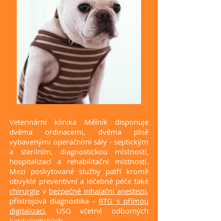
Veterinární klinika Mělník disponuje
dvěma ordinacemi, dvěma plně
vybavenými operačními sály - septickým
a sterilním, diagnostickou místností,
hospitalizací a rehabilitační místností.
Mezi poskytované služby patří kromě
obvyklé preventivní a léčebné péče také
chirurgie
v
bezpečné inhalační anestezii
,
přístrojová diagnostika -
RTG s přímou
digitalizací
, USG včetné odborných
kardiologických