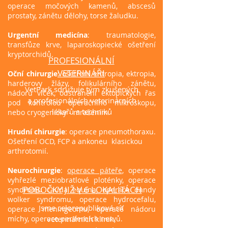
operace močových kamenů, abscesů
prostaty, zánětu dělohy, torse žaludku.
Urgentní medicína
: traumatologie,
transfůze krve, laparoskopiecké ošetření
kryptorchidů.
PROFESIONÁLNÍ
VETERINÁŘI
Oční chirurgie
: ošetření entropia, ektropia,
harderovy žlázy, folikulárního zánětu,
VetPark sdružuje tým zkušených
nádorů víček, odstranění ektopických řas
a profesionálních veterinárních
pod kontrolou operačního mikroskopu,
lékařů a techniků
nebo cryogenicky - mražením.
Hrudní chirurgie
: operace pneumothoraxu.
Ošetření OCD, FCP a ankoneu klasickou
arthrotomií.
Neurochirurgie
:
operace páteře
, operace
vyhřezlé meziobratlové ploténky, operace
POBOČKY JIŽ V 6 LOKALITÁCH
syndromu cauda equina, operace dandy
wolker syndromu, operace hydrocefalu,
Jsme celorepubliková síť
operace meningeomu, operace nádoru
míchy, operace periferních nervů.
veterinárních klinik,