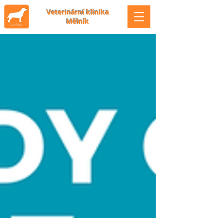
Veterinární klinika
Mělník