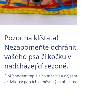
Pozor na klíšťata!
Nezapomeňte ochránit
vašeho psa či kočku v
nadcházející sezoně.
S příchodem teplejších měsíců a zvýšenou
aktivitou v parcích a městských oblastech
je důležité nezapomínat na ochranu
našich čtyřnohých...