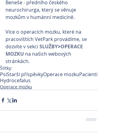
Beneše - předního českého 
neurochirurga, který se věnuje 
mozkům v humánní medicíně.
Více o operacích mozku, které na 
pracovištích VetPark provádíme, se 
dozvíte v sekci 
SLUŽBY
>
OPERACE 
MOZKU
 na našich webových 
stránkách.
Štítky:
Psi
Starší příspěvky
Operace mozku
Pacienti
Hydrocefalus
Operace mozku