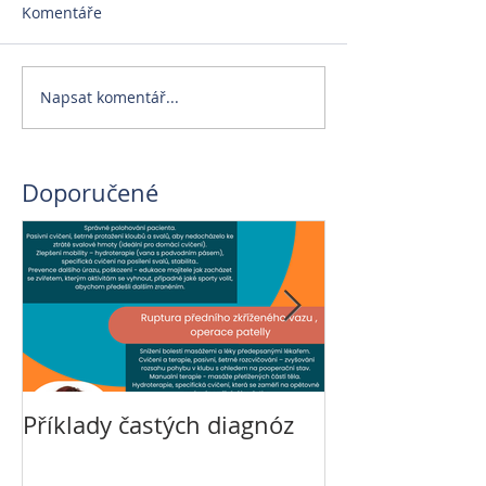
Komentáře
Napsat komentář...
Doporučené
Příklady častých diagnóz
Veterinární re