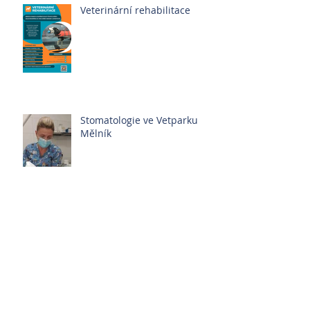
Veterinární rehabilitace
Stomatologie ve Vetparku
Mělník
Osiny jsou tady zase. Jako
každý rok.