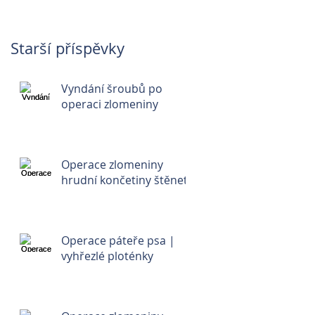
Starší příspěvky
Vyndání šroubů po
operaci zlomeniny
Operace zlomeniny
hrudní končetiny štěnete
Operace páteře psa |
vyhřezlé ploténky