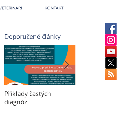
erinární nemocnice VetPark
VETERINÁŘI
KONTAKT
Doporučené články
Příklady častých
Veterinární rehabi
diagnóz