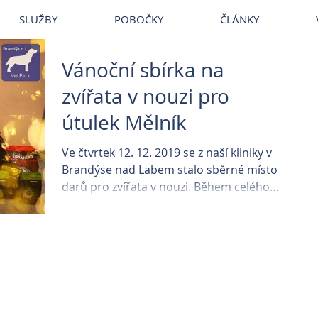
~
Veterina
~
Veterina Praha
~
Veterinární ordinace
~
Veterináři
~
Vet
SLUŽBY
POBOČKY
ČLÁNKY
Vánoční sbírka na
zvířata v nouzi pro
útulek Mělník
Ve čtvrtek 12. 12. 2019 se z naší kliniky v
Brandýse nad Labem stalo sběrné místo
darů pro zvířata v nouzi. Během celého
dne jste mohli...