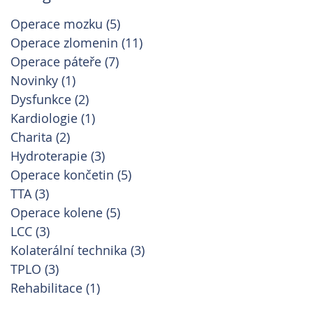
Operace mozku
(5)
5 příspěvků
Operace zlomenin
(11)
11 příspěvků
Operace páteře
(7)
7 příspěvků
Novinky
(1)
1 příspěvek
Dysfunkce
(2)
2 příspěvky
Kardiologie
(1)
1 příspěvek
Charita
(2)
2 příspěvky
Hydroterapie
(3)
3 příspěvky
Operace končetin
(5)
5 příspěvků
TTA
(3)
3 příspěvky
Operace kolene
(5)
5 příspěvků
LCC
(3)
3 příspěvky
Kolaterální technika
(3)
3 příspěvky
TPLO
(3)
3 příspěvky
Rehabilitace
(1)
1 příspěvek