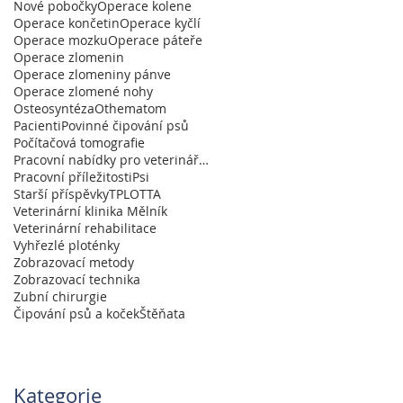
Nové pobočky
Operace kolene
Operace končetin
Operace kyčlí
Operace mozku
Operace páteře
Operace zlomenin
Operace zlomeniny pánve
Operace zlomené nohy
Osteosyntéza
Othematom
Pacienti
Povinné čipování psů
Počítačová tomografie
Pracovní nabídky pro veterináře a absolventy
Pracovní příležitosti
Psi
Starší příspěvky
TPLO
TTA
Veterinární klinika Mělník
Veterinární rehabilitace
Vyhřezlé ploténky
Zobrazovací metody
Zobrazovací technika
Zubní chirurgie
Čipování psů a koček
Štěňata
Kategorie