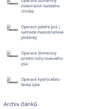
Operace zlomeniny
holení kosti italského
chrtíka
Operace páteře psa |
vyhřezlé meziobratlové
ploténky
Operace zlomeniny
přední nohy loveckého
psa
Operace hydrocefalu -
fenka Izzie
Archiv článků