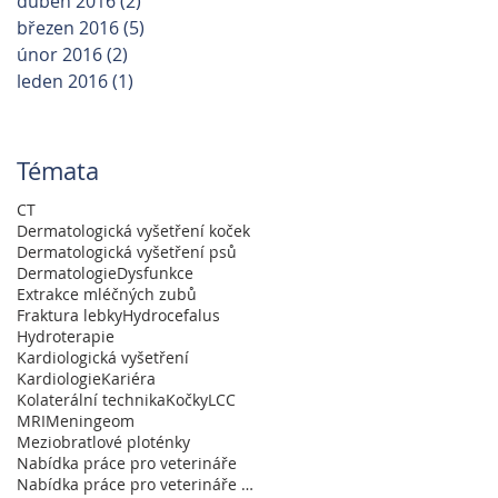
duben 2016
(2)
2 příspěvky
březen 2016
(5)
5 příspěvků
únor 2016
(2)
2 příspěvky
leden 2016
(1)
1 příspěvek
Témata
CT
Dermatologická vyšetření koček
Dermatologická vyšetření psů
Dermatologie
Dysfunkce
Extrakce mléčných zubů
Fraktura lebky
Hydrocefalus
Hydroterapie
Kardiologická vyšetření
Kardiologie
Kariéra
Kolaterální technika
Kočky
LCC
MRI
Meningeom
Meziobratlové ploténky
Nabídka práce pro veterináře
Nabídka práce pro veterináře a absolventy