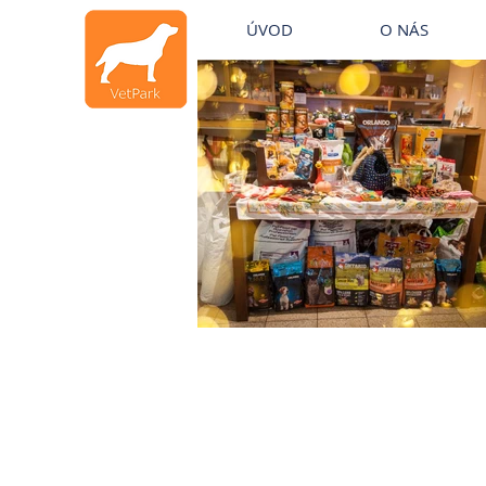
Veterinární klinika Mělník
ÚVOD
O NÁS
Veterinární klinika Mělník