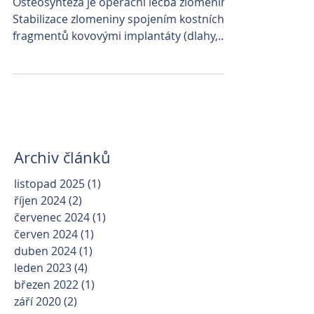
Osteosyntéza je operační léčba zlomenin.
Stabilizace zlomeniny spojením kostních
fragmentů kovovými implantáty (dlahy,
šrouby, dráty,...
Archiv článků
listopad 2025
(1)
1 příspěvek
říjen 2024
(2)
2 příspěvky
červenec 2024
(1)
1 příspěvek
červen 2024
(1)
1 příspěvek
duben 2024
(1)
1 příspěvek
leden 2023
(4)
4 příspěvky
březen 2022
(1)
1 příspěvek
září 2020
(2)
2 příspěvky