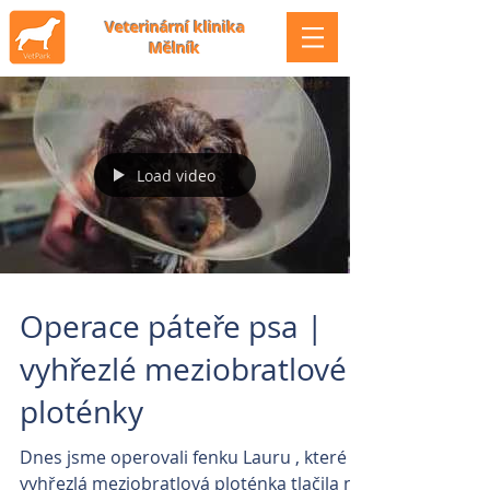
Veterinární klinika
Mělník
Load video
Operace páteře psa |
vyhřezlé meziobratlové
ploténky
Dnes jsme operovali fenku Lauru , které
vyhřezlá meziobratlová ploténka tlačila na