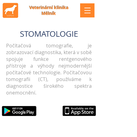
Veterinární klinika
Mělník
STOMATOLOGIE
Počítačová tomografie, je
zobrazovací diagnostika, která v sobě
spojuje funkce rentgenového
přístroje a výhody nejmodernější
počítačové technologie. Počítačovou
tomografii (CT), používáme k
diagnostice širokého spektra
onemocnění.