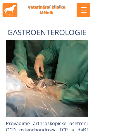
Veterinární klinika
Mělník
GASTROENTEROLOGIE
Provádíme arthroskopické ošetření
OCD osteochondrozy, FCP a další