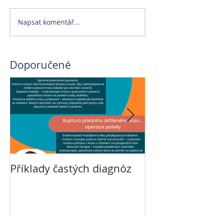
Napsat komentář...
Doporučené
Příklady častých diagnóz
Veterinární re