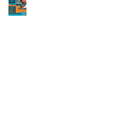
Stomatologie ve Vetparku
Mělník
Osiny jsou tady zase. Jako
každý rok.