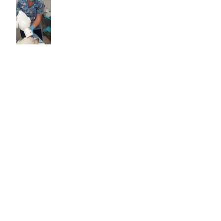
Osiny jsou tady zase. Jako
každý rok.
Pozor na klíšťata!
Nezapomeňte ochránit
vašeho psa či kočku v
nadcházející sezoně.
TPLO - operace kolene -