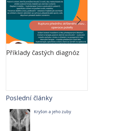
Příklady častých diagnóz
Veterinární re
Poslední články
Kryšon a jeho zuby