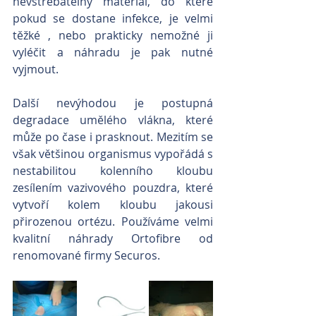
nevstřebatelný materiál, do které 
pokud se dostane infekce, je velmi 
těžké , nebo prakticky nemožné ji 
vyléčit a náhradu je pak nutné 
vyjmout. 
Další nevýhodou je postupná 
degradace umělého vlákna, které 
může po čase i prasknout. Mezitím se 
však většinou organismus vypořádá s 
nestabilitou kolenního kloubu 
zesílením vazivového pouzdra, které 
vytvoří kolem kloubu jakousi 
přirozenou ortézu. Používáme velmi 
kvalitní náhrady Ortofibre od 
renomované firmy Securos.