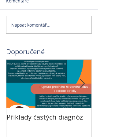
Komentáře
Napsat komentář...
Doporučené
Příklady častých diagnóz
Veterinární re