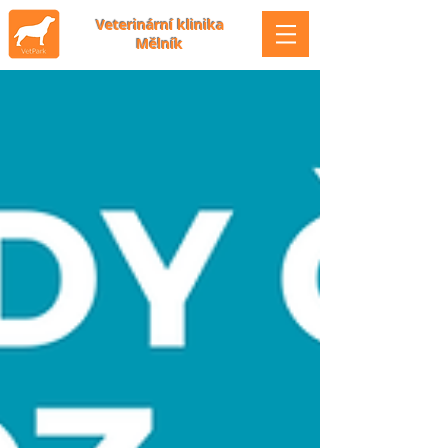
Veterinární klinika
Mělník